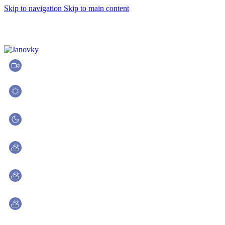
Skip to navigation
Skip to main content
Live kamery
Denné lyžovanie
Zatvorené
Večerné lyžovanie
Zatvorené
Počasie dolná stanica
21.8 °C
Počasie stred
22.2 °C
Počasie. konečná stanica
22.5 °C