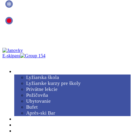
Výśka snehu
40 cm
Vleky
0/0 v prevádzke
E-skipass
Menu
SLUŽBY
Lyžiarska škola
Lyžiarske kurzy pre školy
Privátne lekcie
Požičovňa
Ubytovanie
Bufet
Après-ski Bar
PREVÁDZKOVÁ DOBA
VLEKY A ZJAZDOVKY
LYŽIARSKE KURZY PRE ŠKOLY