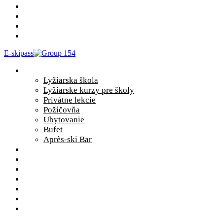
CENNÍK
TEPLOMERY
GALÉRIA
KONTAKT
E-skipass
SLUŽBY
Lyžiarska škola
Lyžiarske kurzy pre školy
Privátne lekcie
Požičovňa
Ubytovanie
Bufet
Après-ski Bar
PREVÁDZKOVÁ DOBA
VLEKY A ZJAZDOVKY
LYŽIARSKE KURZY PRE ŠKOLY
CENNÍK
TEPLOMERY
GALÉRIA
KONTAKT