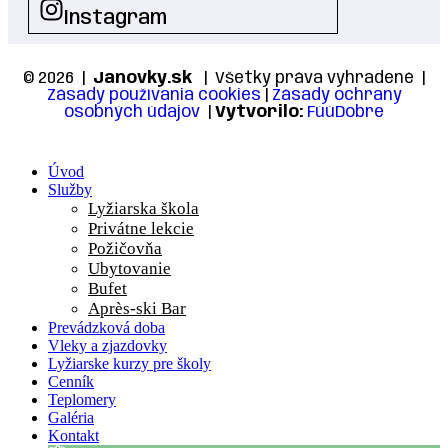
Instagram
© 2026 |
Janovky.sk
| Všetky práva vyhradené |
Zásady používania cookies
|
Zásady ochrany
osobných údajov
|
Vytvorilo:
FúúDobre
Úvod
Služby
Lyžiarska škola
Privátne lekcie
Požičovňa
Ubytovanie
Bufet
Après-ski Bar
Prevádzková doba
Vleky a zjazdovky
Lyžiarske kurzy pre školy
Cenník
Teplomery
Galéria
Kontakt