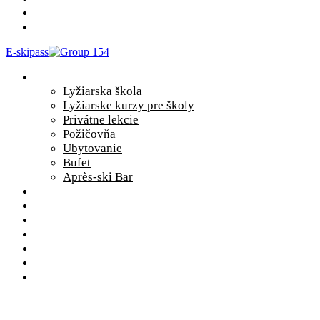
GALÉRIA
KONTAKT
E-skipass
SLUŽBY
Lyžiarska škola
Lyžiarske kurzy pre školy
Privátne lekcie
Požičovňa
Ubytovanie
Bufet
Après-ski Bar
PREVÁDZKOVÁ DOBA
VLEKY A ZJAZDOVKY
LYŽIARSKE KURZY PRE ŠKOLY
CENNÍK
TEPLOMERY
GALÉRIA
KONTAKT