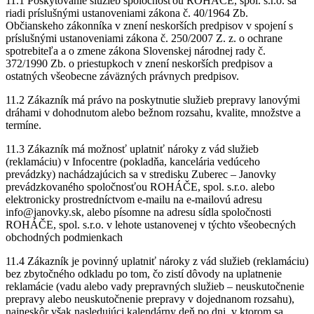
11.1 Poskytovanie služieb spoločnosťou ROHÁČE, spol. s.r.o. sa
riadi príslušnými ustanoveniami zákona č. 40/1964 Zb.
Občianskeho zákonníka v znení neskorších predpisov v spojení s
príslušnými ustanoveniami zákona č. 250/2007 Z. z. o ochrane
spotrebiteľa a o zmene zákona Slovenskej národnej rady č.
372/1990 Zb. o priestupkoch v znení neskorších predpisov a
ostatných všeobecne záväzných právnych predpisov.
11.2 Zákazník má právo na poskytnutie služieb prepravy lanovými
dráhami v dohodnutom alebo bežnom rozsahu, kvalite, množstve a
termíne.
11.3 Zákazník má možnosť uplatniť nároky z vád služieb
(reklamáciu) v Infocentre (pokladňa, kancelária vedúceho
prevádzky) nachádzajúcich sa v stredisku Zuberec – Janovky
prevádzkovaného spoločnosťou ROHÁČE, spol. s.r.o. alebo
elektronicky prostredníctvom e-mailu na e-mailovú adresu
info@janovky.sk, alebo písomne na adresu sídla spoločnosti
ROHÁČE, spol. s.r.o. v lehote ustanovenej v týchto všeobecných
obchodných podmienkach
11.4 Zákazník je povinný uplatniť nároky z vád služieb (reklamáciu)
bez zbytočného odkladu po tom, čo zistí dôvody na uplatnenie
reklamácie (vadu alebo vady prepravných služieb – neuskutočnenie
prepravy alebo neuskutočnenie prepravy v dojednanom rozsahu),
najneskôr však nasledujúci kalendárny deň po dni, v ktorom sa