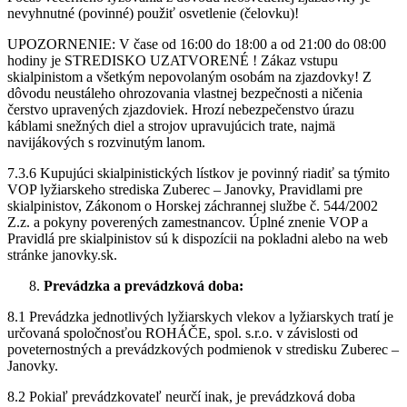
nevyhnutné (povinné) použiť osvetlenie (čelovku)!
UPOZORNENIE: V čase od 16:00 do 18:00 a od 21:00 do 08:00
hodiny je STREDISKO UZATVORENÉ ! Zákaz vstupu
skialpinistom a všetkým nepovolaným osobám na zjazdovky! Z
dôvodu neustáleho ohrozovania vlastnej bezpečnosti a ničenia
čerstvo upravených zjazdoviek. Hrozí nebezpečenstvo úrazu
káblami snežných diel a strojov upravujúcich trate, najmä
navijákových s rozvinutým lanom.
7.3.6 Kupujúci skialpinistických lístkov je povinný riadiť sa týmito
VOP lyžiarskeho strediska Zuberec – Janovky, Pravidlami pre
skialpinistov, Zákonom o Horskej záchrannej službe č. 544/2002
Z.z. a pokyny poverených zamestnancov. Úplné znenie VOP a
Pravidlá pre skialpinistov sú k dispozícii na pokladni alebo na web
stránke janovky.sk.
Prevádzka a prevádzková doba:
8.1 Prevádzka jednotlivých lyžiarskych vlekov a lyžiarskych tratí je
určovaná spoločnosťou ROHÁČE, spol. s.r.o. v závislosti od
poveternostných a prevádzkových podmienok v stredisku Zuberec –
Janovky.
8.2 Pokiaľ prevádzkovateľ neurčí inak, je prevádzková doba