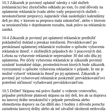
10.3 Zákazník je povinný uplatniť nároky z vád služieb
(reklamáciu) bez zbytočného odkladu po tom, čo zistí dôvody na
uplatnenie reklamácie (vadu alebo vady prepravných služieb –
neuskutočnenie prepravy), najneskôr však nasledujúci kalendárny
deň po dni, v ktorom sa preprava mala uskutočniť, alebo v ktorom
sa neuskutočnila v dojednanom rozsahu, inak právo na reklamáciu
zaniká.
10.4 Zákazník je povinný pri uplatnení reklamácie predložiť
pokladničný doklad a preukaz totožnosti. Prevádzkovateľ po
preskúmaní uplatnenej reklamácie rozhodne o spôsobe vybavenia
reklamácie ihneď, v zložitejších prípadoch do 3 pracovných dní.
Lehota na vybavenie reklamácie nepresiahne 30 dní odo dňa jej
uplatnenia. Pre účely vybavenia reklamácie je zákazník povinný
oznámiť kontaktné údaje, prostredníctvom ktorých bude zákazník
vyrozumený o spôsobe vybavenia reklamácie v prípade, že nie je
možné vybaviť reklamáciu ihneď po jej uplatnení. Zákazník je
povinný pri vybavovaní reklamácie poskytnúť prevádzkovateľovi
potrebnú súčinnosť vyžadovanú prevádzkovateľom.
10.5 Držiteľ Skipasu má právo žiadať o vrátenie cestovného,
prípadne preloženie platnosti skipasu na iný deň, len ak sa doprava
na lanovej dráhe neuskutoční v prípade prerušenia alebo
obmedzenia dopravy na čas dlhší ako 3 hodiny z dôvodu poruchy
zariadenia lanovej dráhy alebo ak iné závažné okolnosti nedovolia