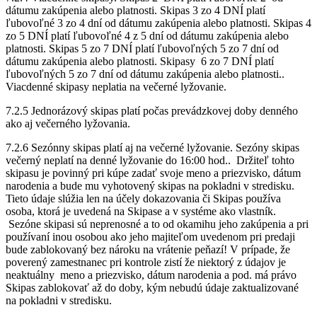
dátumu zakúpenia alebo platnosti. Skipas 3 zo 4 DNÍ platí
ľubovoľné 3 zo 4 dní od dátumu zakúpenia alebo platnosti. Skipas 4
zo 5 DNÍ platí ľubovoľné 4 z 5 dní od dátumu zakúpenia alebo
platnosti. Skipas 5 zo 7 DNÍ platí ľubovoľných 5 zo 7 dní od
dátumu zakúpenia alebo platnosti. Skipasy 6 zo 7 DNÍ platí
ľubovoľných 5 zo 7 dní od dátumu zakúpenia alebo platnosti..
Viacdenné skipasy neplatia na večerné lyžovanie.
7.2.5 Jednorázový skipas platí počas prevádzkovej doby denného
ako aj večerného lyžovania.
7.2.6 Sezónny skipas platí aj na večerné lyžovanie. Sezóny skipas
večerný neplatí na denné lyžovanie do 16:00 hod.. Držiteľ tohto
skipasu je povinný pri kúpe zadať svoje meno a priezvisko, dátum
narodenia a bude mu vyhotovený skipas na pokladni v stredisku.
Tieto údaje slúžia len na účely dokazovania či Skipas používa
osoba, ktorá je uvedená na Skipase a v systéme ako vlastník.
Sezóne skipasi sú neprenosné a to od okamihu jeho zakúpenia a pri
používaní inou osobou ako jeho majiteľom uvedenom pri predaji
bude zablokovaný bez nároku na vrátenie peňazí! V prípade, že
poverený zamestnanec pri kontrole zistí že niektorý z údajov je
neaktuálny meno a priezvisko, dátum narodenia a pod. má právo
Skipas zablokovať až do doby, kým nebudú údaje zaktualizované
na pokladni v stredisku.