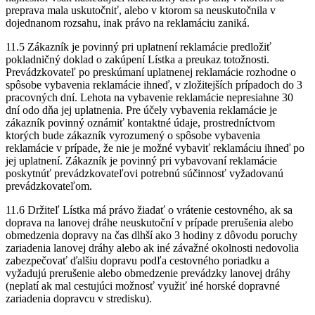
preprava mala uskutočniť, alebo v ktorom sa neuskutočnila v
dojednanom rozsahu, inak právo na reklamáciu zaniká.
11.5 Zákazník je povinný pri uplatnení reklamácie predložiť
pokladničný doklad o zakúpení Lístka a preukaz totožnosti.
Prevádzkovateľ po preskúmaní uplatnenej reklamácie rozhodne o
spôsobe vybavenia reklamácie ihneď, v zložitejších prípadoch do 3
pracovných dní. Lehota na vybavenie reklamácie nepresiahne 30
dní odo dňa jej uplatnenia. Pre účely vybavenia reklamácie je
zákazník povinný oznámiť kontaktné údaje, prostredníctvom
ktorých bude zákazník vyrozumený o spôsobe vybavenia
reklamácie v prípade, že nie je možné vybaviť reklamáciu ihneď po
jej uplatnení. Zákazník je povinný pri vybavovaní reklamácie
poskytnúť prevádzkovateľovi potrebnú súčinnosť vyžadovanú
prevádzkovateľom.
11.6 Držiteľ Lístka má právo žiadať o vrátenie cestovného, ak sa
doprava na lanovej dráhe neuskutoční v prípade prerušenia alebo
obmedzenia dopravy na čas dlhší ako 3 hodiny z dôvodu poruchy
zariadenia lanovej dráhy alebo ak iné závažné okolnosti nedovolia
zabezpečovať ďalšiu dopravu podľa cestovného poriadku a
vyžadujú prerušenie alebo obmedzenie prevádzky lanovej dráhy
(neplatí ak mal cestujúci možnosť využiť iné horské dopravné
zariadenia dopravcu v stredisku).