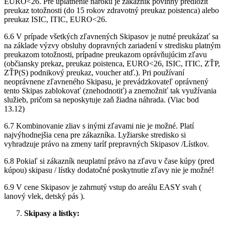
EURO<26. Pre uplatnenie nároku je zákazník povinný predložiť
preukaz totožnosti (do 15 rokov zdravotný preukaz poistenca) alebo
preukaz ISIC, ITIC, EURO<26.
6.6 V prípade všetkých zľavnených Skipasov je nutné preukázať sa
na základe výzvy obsluhy dopravných zariadení v stredisku platným
preukazom totožnosti, prípadne preukazom oprávňujúcim zľavu
(občiansky prekaz, preukaz poistenca, EURO<26, ISIC, ITIC, ZŤP,
ZŤP(S) podnikový preukaz, voucher atď.). Pri používaní
neoprávnene zľavneného Skipasu, je prevádzkovateľ oprávnený
tento Skipas zablokovať (znehodnotiť) a znemožniť tak využívania
služieb, pričom sa neposkytuje zaň žiadna náhrada. (Viac bod
13.12)
6.7 Kombinovanie zliav s inými zľavami nie je možné. Platí
najvýhodnejšia cena pre zákazníka. Lyžiarske stredisko si
vyhradzuje právo na zmeny taríf prepravných Skipasov /Lístkov.
6.8 Pokiaľ si zákazník neuplatní právo na zľavu v čase kúpy (pred
kúpou) skipasu / lístky dodatočné poskytnutie zľavy nie je možné!
6.9 V cene Skipasov je zahrnutý vstup do areálu EASY svah (
lanový vlek, detský pás ).
Skipasy a lístky: