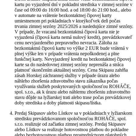
kartu po vyjazdení dní v pokladni strediska v zimnej sezóne v
čase od 09:00 do 16:00 hod. a od 18:00 do 21:00 hod., alebo
v automate na vrátenie bezkontaktnej čipovej karty
umiestnenom pri pokladniach v ktorýkoľvek deň počas
trvania zimnej sezóny 2025/2026 a nasledujúce zimné sezóny.
V prípade, že vracaná bezkontaktná čipová karta nie je
vyjazdená (čipová karta nemá nulový kredit), prevádzkovateľ
cenu nevyjazdeného prepravného nevracia. Záloha za
bezkontaktnú čipovú kartu vo výške 2 EUR bude vrátená v
plnej výške len v prípade vrátenia nepoškodenej a plne
funkčnej karty. Nevyjazdený kredit na bezkontaktnej čipovej
karte sa do nasledovnej zimnej sezóny neprenáša a stráca
platnosť skončením aktuálnej sezóny. Cena Skipasu zahŕňa
zásah Horskej záchrannej služby v prípade úrazu alebo
náhleho zhoršenia zdravotného stavu zákazníka počas
využívania služieb poskytovaných spoločnosťou ROHÁČE,
spol. s.r.o., ak k úrazu alebo náhlemu zhoršeniu zdravotného
stavu dôjde na lyžiarskej trati alebo trase počas prevádzkovej
doby strediska a doby platnosti skipasu/lístka.
Predaj Skipasov alebo Lístkov sa v pokladniach v lyžiarskom
stredisku prevádzkovanom spoločnosťou ROHÁČE, spol.
s.r.o. realizuje od začiatku zimnej sezóny. Predaj Skipasov
alebo Lístkov sa realizuje hotovostnou platbou do pokladne
alebo bezhotovostnou platbou prostredníctvom platobných