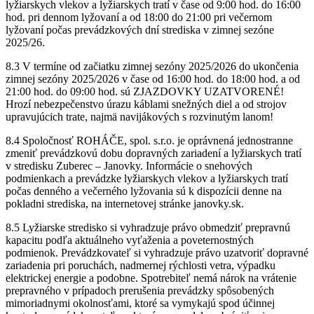
lyžiarskych vlekov a lyžiarskych tratí v čase od 9:00 hod. do 16:00
hod. pri dennom lyžovaní a od 18:00 do 21:00 pri večernom
lyžovaní počas prevádzkových dní strediska v zimnej sezóne
2025/26.
8.3 V termíne od začiatku zimnej sezóny 2025/2026 do ukončenia
zimnej sezóny 2025/2026 v čase od 16:00 hod. do 18:00 hod. a od
21:00 hod. do 09:00 hod. sú ZJAZDOVKY UZATVORENÉ!
Hrozí nebezpečenstvo úrazu káblami snežných diel a od strojov
upravujúcich trate, najmä navijákových s rozvinutým lanom!
8.4 Spoločnosť ROHÁČE, spol. s.r.o. je oprávnená jednostranne
zmeniť prevádzkovú dobu dopravných zariadení a lyžiarskych tratí
v stredisku Zuberec – Janovky. Informácie o snehových
podmienkach a prevádzke lyžiarskych vlekov a lyžiarskych tratí
počas denného a večerného lyžovania sú k dispozícii denne na
pokladni strediska, na internetovej stránke janovky.sk.
8.5 Lyžiarske stredisko si vyhradzuje právo obmedziť prepravnú
kapacitu podľa aktuálneho vyťaženia a poveternostných
podmienok. Prevádzkovateľ si vyhradzuje právo uzatvoriť dopravné
zariadenia pri poruchách, nadmernej rýchlosti vetra, výpadku
elektrickej energie a podobne. Spotrebiteľ nemá nárok na vrátenie
prepravného v prípadoch prerušenia prevádzky spôsobených
mimoriadnymi okolnosťami, ktoré sa vymykajú spod účinnej