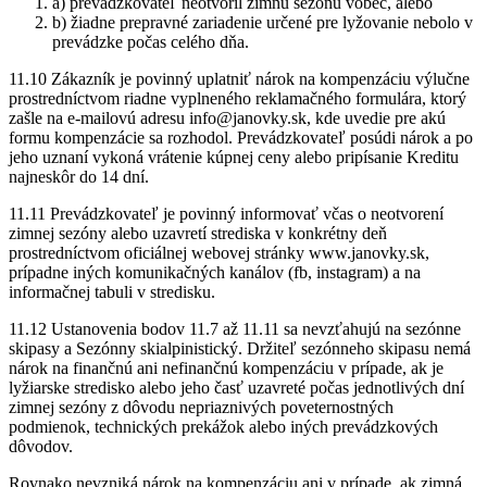
a) prevádzkovateľ neotvoril zimnú sezónu vôbec, alebo
b) žiadne prepravné zariadenie určené pre lyžovanie nebolo v
prevádzke počas celého dňa.
11.10 Zákazník je povinný uplatniť nárok na kompenzáciu výlučne
prostredníctvom riadne vyplneného reklamačného formulára, ktorý
zašle na e-mailovú adresu info@janovky.sk, kde uvedie pre akú
formu kompenzácie sa rozhodol. Prevádzkovateľ posúdi nárok a po
jeho uznaní vykoná vrátenie kúpnej ceny alebo pripísanie Kreditu
najneskôr do 14 dní.
11.11 Prevádzkovateľ je povinný informovať včas o neotvorení
zimnej sezóny alebo uzavretí strediska v konkrétny deň
prostredníctvom oficiálnej webovej stránky www.janovky.sk,
prípadne iných komunikačných kanálov (fb, instagram) a na
informačnej tabuli v stredisku.
11.12 Ustanovenia bodov 11.7 až 11.11 sa nevzťahujú na sezónne
skipasy a Sezónny skialpinistický. Držiteľ sezónneho skipasu nemá
nárok na finančnú ani nefinančnú kompenzáciu v prípade, ak je
lyžiarske stredisko alebo jeho časť uzavreté počas jednotlivých dní
zimnej sezóny z dôvodu nepriaznivých poveternostných
podmienok, technických prekážok alebo iných prevádzkových
dôvodov.
Rovnako nevzniká nárok na kompenzáciu ani v prípade, ak zimná