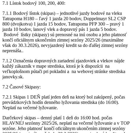
7.1 Lístok bodový 100, 200, 400:
7.1.1 Bodový lístok (skipas) – jednotlivé jazdy bodové na vleku
Tatrapoma H180 – ľavý 1 jazda 20 bodov, Doppelmayr SL2 CSP
800 (dvojkotva) 1 jazda 15 bodov, Tatrapoma PFP 300 – pravý 1
jazda 10 bodov, lanový vlek a dopravný pás 1 jazda 5 bodov.
Bodové lístky (skipasy) sú prenosné na inú osobu a jeho platnosť
končí oficiálnym ukončením zimnej sezóny 2025/26 (maximálne
však do 30.3.2026), nevyjazdený kredit sa do ďalšej zimnej sezóny
neprenáša..
7.1.2 Označenia dopravných zariadení zjazdoviek a vlekov nájde
každý zákazník v mape strediska, ktorá je k dispozícii na
veľkoplošnom pútači pri pokladni a na webovej stránke strediska
janovky.sk.
7.2 Časové Skipasy:
7.2.1 Skipas 1 DEŇ platí jeden deň na ktorý bol zakúpený, počas
prevádzkových hodín denného lyžovania strediska (do 16:00).
Neplatí na večerné lyžovanie.
Darčekový skipas – denný platí 1 deň do 16:00 hod. počas
HLAVNEJ sezónny 2025/26, neplatí na večerné lyžovanie a v TOP
sezóne. Jeho platnosť končí oficiálnym ukončením zimnej sezóny