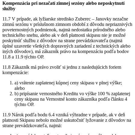
Kompenzácia pri nezačatí zimnej sezóny alebo neposkytnutí
služby
11.7 V prípade, ak lyžiarske stredisko Zuberec – Janovky nezačne
zimnú sezónu v príslušnom zimnom období z dôvodu nepriaznivých
poveternostných podmienok, najmä nedostatku prírodného alebo
technického snehu, alebo ak v deň platnosti skipasu nie je možné
poskytnúť službu z dôvodov na strane prevádzkovateľa (najmä
úplné uzavretie všetkých dopravných zariadení z technických alebo
iných dôvodov), má zákazník právo na kompenzáciu podľa bodov
11.8 a 11.9 týchto OP.
11.8 Zákazník má právo zvoliť si jednu z nasledujúcich foriem
kompenzácie:
a) vrátenie zaplatenej kúpnej ceny skipasu v plnej výške;
alebo
b) pripísanie vernostného Kreditu vo výške 100 % zaplatenej
ceny skipasu na Vernostné konto zákazníka podľa článku 4
týchto OP.
11.9 Nárok podľa bodu 6.4 vzniká výhradne v prípade, ak v deň
platnosti Skipasu nebolo možné uskutočniť lyžovanie z dôvodov na
strane prevádzkovateľa, najmä: