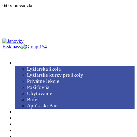
0/0 v prevádzke
E-skipass
Menu
SLUŽBY
Lyžiarska škola
Lyžiarske kurzy pre školy
Privátne lekcie
Požičovňa
Ubytovanie
Bufet
Après-ski Bar
PREVÁDZKOVÁ DOBA
VLEKY A ZJAZDOVKY
LYŽIARSKE KURZY PRE ŠKOLY
CENNÍK
TEPLOMERY