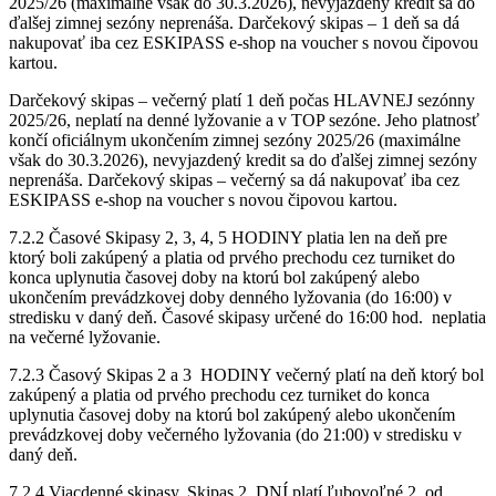
2025/26 (maximálne však do 30.3.2026), nevyjazdený kredit sa do
ďalšej zimnej sezóny neprenáša. Darčekový skipas – 1 deň sa dá
nakupovať iba cez ESKIPASS e-shop na voucher s novou čipovou
kartou.
Darčekový skipas – večerný platí 1 deň počas HLAVNEJ sezónny
2025/26, neplatí na denné lyžovanie a v TOP sezóne. Jeho platnosť
končí oficiálnym ukončením zimnej sezóny 2025/26 (maximálne
však do 30.3.2026), nevyjazdený kredit sa do ďalšej zimnej sezóny
neprenáša. Darčekový skipas – večerný sa dá nakupovať iba cez
ESKIPASS e-shop na voucher s novou čipovou kartou.
7.2.2 Časové Skipasy 2, 3, 4, 5 HODINY platia len na deň pre
ktorý boli zakúpený a platia od prvého prechodu cez turniket do
konca uplynutia časovej doby na ktorú bol zakúpený alebo
ukončením prevádzkovej doby denného lyžovania (do 16:00) v
stredisku v daný deň. Časové skipasy určené do 16:00 hod. neplatia
na večerné lyžovanie.
7.2.3 Časový Skipas 2 a 3 HODINY večerný platí na deň ktorý bol
zakúpený a platia od prvého prechodu cez turniket do konca
uplynutia časovej doby na ktorú bol zakúpený alebo ukončením
prevádzkovej doby večerného lyžovania (do 21:00) v stredisku v
daný deň.
7.2.4 Viacdenné skipasy. Skipas 2 DNÍ platí ľubovoľné 2 od