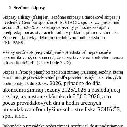
Sezónne skipasy
Skipasy a lístky (ďalej len „sezónne skipasy a darčekové skipasi“)
uvedené v Cenníku spoločnosti ROHÁČE, spol. s.r.o., pre zimnú
sezónu 2025/2026 a nasledujúce sezóny je možné zakúpiť v
predpredaji počas otváracích hodín v pokladni priamo v stredisku
Zuberec – Janovky alebo prostredníctvom online e-shopu
ESKIPASS.
Všetky sezóne skipasy zakúpené v stredisku sú neprenosné a
personifikované, čo znamená, že sú vystavené na konkrétne meno a
priezvisko držiteľa (viac v bode 7.2.6).
Skipas a lístok je platný od začiatku zimnej lyžiarskej sezóny, ktorej
termín určuje prevádzkovateľ podľa poveternostných a snehových
. 2026, prípadne do dňa
podmienok, až do 30. 03
ukončenia zimnej sezóny 2025/2026 a nasledujúcej
sezóny, ak nastane skôr ako deň 30.3.2026, a to
počas prevádzkových dní a hodín určených
prevádzkovateľom lyžiarskeho strediska ROHÁČE,
spol. s.r.o..
Informácie o prevádzke počas zimnej sezóny sú dostupné priamo v