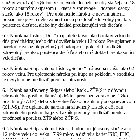
služby využívajú výlučne v sprievode dospelej osoby staršej ako 18
rokov s platným skipasom ( 1 dieťa v sprievode 1 dospelej osoby
staršej ako 18 rokov). Pre uplatnenie nároku je nevyhnutné na
požiadanie povereného zamestnanca predložiť zdravotný preukaz
poistenca dieťaťa, alebo iný doklad preukazujúci vek dieťaťa.
6.2 Nárok na Lístok „Deti“ majú deti staršie ako 6 rokov veku do
dňa predchádzajúceho dňu dovŕšenia veku 12 rokov. Pre uplatnenie
nároku je zákazník povinný pri nákupe na pokladni predložiť
zdravotný preukaz poistenca dieťaťa alebo iný doklad preukazujúci
vek dieťaťa.
6.3 Nárok na Skipas alebo Lístok „Senior“ má osoba staršia ako 62
rokov veku. Pre uplatnenie nároku pri kúpe na pokladni v stredisku
je nevyhnutné predložiť preukaz totožnosti.
6.4 Nárok na zľavnený Skipas alebo lístok „ZŤP(S)“ z dôvodu
zdravotného postihnutia má aj držiteľ preukazu zdravotne ťažko
postihnutý (ZŤP) alebo zdravotne ťažko postihnutý so sprievodcom
(ZŤP-S). Pre uplatnenie nároku na zľavnený Lístok z dôvodu
zdravotného postihnutia je zákazník povinný predložiť preukaz
totožnosti a preukaz ZŤP alebo ZŤP-S.
6.5 Nárok na Skipas alebo Lístok „Junior“ majú osoby staršie ako
12 rokov veku do veku 17,99 rokov a držitelia kariet ISIC, ITIC,