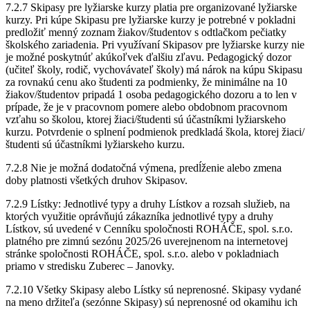
7.2.7 Skipasy pre lyžiarske kurzy platia pre organizované lyžiarske
kurzy. Pri kúpe Skipasu pre lyžiarske kurzy je potrebné v pokladni
predložiť menný zoznam žiakov/študentov s odtlačkom pečiatky
školského zariadenia. Pri využívaní Skipasov pre lyžiarske kurzy nie
je možné poskytnúť akúkoľvek ďalšiu zľavu. Pedagogický dozor
(učiteľ školy, rodič, vychovávateľ školy) má nárok na kúpu Skipasu
za rovnakú cenu ako študenti za podmienky, že minimálne na 10
žiakov/študentov pripadá 1 osoba pedagogického dozoru a to len v
prípade, že je v pracovnom pomere alebo obdobnom pracovnom
vzťahu so školou, ktorej žiaci/študenti sú účastníkmi lyžiarskeho
kurzu. Potvrdenie o splnení podmienok predkladá škola, ktorej žiaci/
študenti sú účastníkmi lyžiarskeho kurzu.
7.2.8 Nie je možná dodatočná výmena, predĺženie alebo zmena
doby platnosti všetkých druhov Skipasov.
7.2.9 Lístky: Jednotlivé typy a druhy Lístkov a rozsah služieb, na
ktorých využitie oprávňujú zákazníka jednotlivé typy a druhy
Lístkov, sú uvedené v Cenníku spoločnosti ROHÁČE, spol. s.r.o.
platného pre zimnú sezónu 2025/26 uverejnenom na internetovej
stránke spoločnosti ROHÁČE, spol. s.r.o. alebo v pokladniach
priamo v stredisku Zuberec – Janovky.
7.2.10 Všetky Skipasy alebo Lístky sú neprenosné. Skipasy vydané
na meno držiteľa (sezónne Skipasy) sú neprenosné od okamihu ich