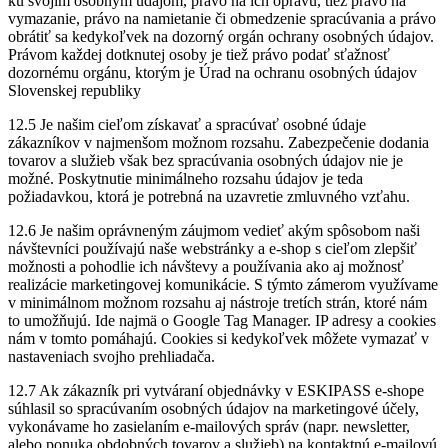
ku svojim osobným údajom, právo na ich opravu, tiež právo na
vymazanie, právo na namietanie či obmedzenie spracúvania a právo
obrátiť sa kedykoľvek na dozorný orgán ochrany osobných údajov.
Právom každej dotknutej osoby je tiež právo podať sťažnosť
dozornému orgánu, ktorým je Úrad na ochranu osobných údajov
Slovenskej republiky
12.5 Je našim cieľom získavať a spracúvať osobné údaje
zákazníkov v najmenšom možnom rozsahu. Zabezpečenie dodania
tovarov a služieb však bez spracúvania osobných údajov nie je
možné. Poskytnutie minimálneho rozsahu údajov je teda
požiadavkou, ktorá je potrebná na uzavretie zmluvného vzťahu.
12.6 Je našim oprávneným záujmom vedieť akým spôsobom naši
návštevníci používajú naše webstránky a e-shop s cieľom zlepšiť
možnosti a pohodlie ich návštevy a používania ako aj možnosť
realizácie marketingovej komunikácie. S týmto zámerom využívame
v minimálnom možnom rozsahu aj nástroje tretích strán, ktoré nám
to umožňujú. Ide najmä o Google Tag Manager. IP adresy a cookies
nám v tomto pomáhajú. Cookies si kedykoľvek môžete vymazať v
nastaveniach svojho prehliadača.
12.7 Ak zákazník pri vytváraní objednávky v ESKIPASS e-shope
súhlasil so spracúvaním osobných údajov na marketingové účely,
vykonávame ho zasielaním e-mailových správ (napr. newsletter,
alebo ponuka obdobných tovarov a služieb) na kontaktnú e-mailovú