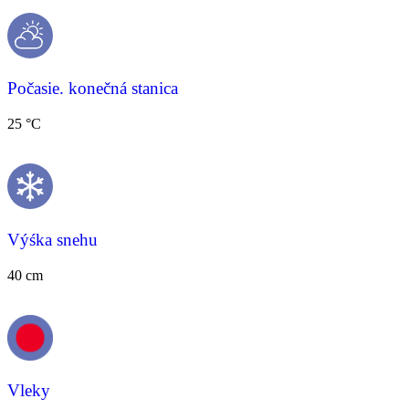
Počasie. konečná stanica
25 °C
Výśka snehu
40 cm
Vleky