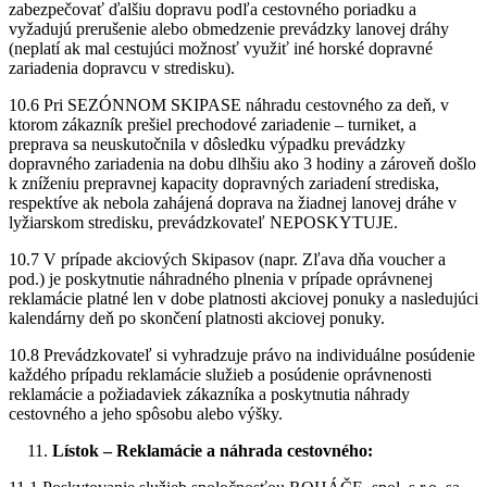
zabezpečovať ďalšiu dopravu podľa cestovného poriadku a
vyžadujú prerušenie alebo obmedzenie prevádzky lanovej dráhy
(neplatí ak mal cestujúci možnosť využiť iné horské dopravné
zariadenia dopravcu v stredisku).
10.6 Pri SEZÓNNOM SKIPASE náhradu cestovného za deň, v
ktorom zákazník prešiel prechodové zariadenie – turniket, a
preprava sa neuskutočnila v dôsledku výpadku prevádzky
dopravného zariadenia na dobu dlhšiu ako 3 hodiny a zároveň došlo
k zníženiu prepravnej kapacity dopravných zariadení strediska,
respektíve ak nebola zahájená doprava na žiadnej lanovej dráhe v
lyžiarskom stredisku, prevádzkovateľ NEPOSKYTUJE.
10.7 V prípade akciových Skipasov (napr. Zľava dňa voucher a
pod.) je poskytnutie náhradného plnenia v prípade oprávnenej
reklamácie platné len v dobe platnosti akciovej ponuky a nasledujúci
kalendárny deň po skončení platnosti akciovej ponuky.
10.8 Prevádzkovateľ si vyhradzuje právo na individuálne posúdenie
každého prípadu reklamácie služieb a posúdenie oprávnenosti
reklamácie a požiadaviek zákazníka a poskytnutia náhrady
cestovného a jeho spôsobu alebo výšky.
Lístok – Reklamácie a náhrada cestovného: