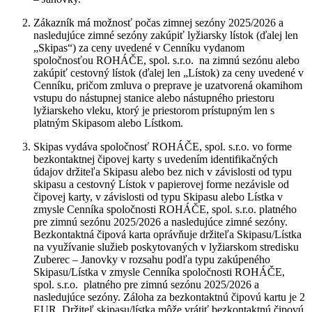
Zákazník má možnosť počas zimnej sezóny 2025/2026 a
nasledujúce zimné sezóny zakúpiť lyžiarsky lístok (ďalej len
„Skipas“) za ceny uvedené v Cenníku vydanom
spoločnosťou ROHÁČE, spol. s.r.o. na zimnú sezónu alebo
zakúpiť cestovný lístok (ďalej len „Lístok) za ceny uvedené v
Cenníku, pričom zmluva o preprave je uzatvorená okamihom
vstupu do nástupnej stanice alebo nástupného priestoru
lyžiarskeho vleku, ktorý je priestorom prístupným len s
platným Skipasom alebo Lístkom.
Skipas vydáva spoločnosť ROHÁČE, spol. s.r.o. vo forme
bezkontaktnej čipovej karty s uvedením identifikačných
údajov držiteľa Skipasu alebo bez nich v závislosti od typu
skipasu a cestovný Lístok v papierovej forme nezávisle od
čipovej karty, v závislosti od typu Skipasu alebo Lístka v
zmysle Cenníka spoločnosti ROHÁČE, spol. s.r.o. platného
pre zimnú sezónu 2025/2026 a nasledujúce zimné sezóny.
Bezkontaktná čipová karta oprávňuje držiteľa Skipasu/Lístka
na využívanie služieb poskytovaných v lyžiarskom stredisku
Zuberec – Janovky v rozsahu podľa typu zakúpeného
Skipasu/Lístka v zmysle Cenníka spoločnosti ROHÁČE,
spol. s.r.o. platného pre zimnú sezónu 2025/2026 a
nasledujúce sezóny. Záloha za bezkontaktnú čipovú kartu je 2
EUR. Držiteľ skipasu/lístka môže vrátiť bezkontaktnú čipovú