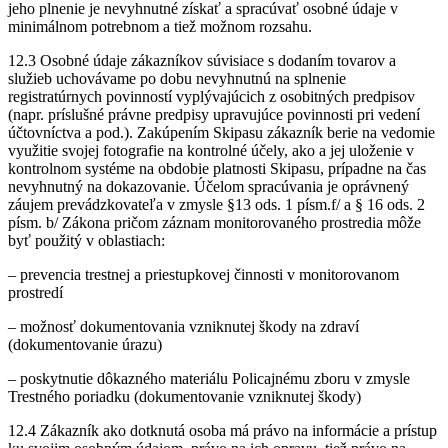
jeho plnenie je nevyhnutné získať a spracúvať osobné údaje v
minimálnom potrebnom a tiež možnom rozsahu.
12.3 Osobné údaje zákazníkov súvisiace s dodaním tovarov a
služieb uchovávame po dobu nevyhnutnú na splnenie
registratúrnych povinností vyplývajúcich z osobitných predpisov
(napr. príslušné právne predpisy upravujúce povinnosti pri vedení
účtovníctva a pod.). Zakúpením Skipasu zákazník berie na vedomie
využitie svojej fotografie na kontrolné účely, ako a jej uloženie v
kontrolnom systéme na obdobie platnosti Skipasu, prípadne na čas
nevyhnutný na dokazovanie. Účelom spracúvania je oprávnený
záujem prevádzkovateľa v zmysle §13 ods. 1 písm.f/ a § 16 ods. 2
písm. b/ Zákona pričom záznam monitorovaného prostredia môže
byť použitý v oblastiach:
– prevencia trestnej a priestupkovej činnosti v monitorovanom
prostredí
– možnosť dokumentovania vzniknutej škody na zdraví
(dokumentovanie úrazu)
– poskytnutie dôkazného materiálu Policajnému zboru v zmysle
Trestného poriadku (dokumentovanie vzniknutej škody)
12.4 Zákazník ako dotknutá osoba má právo na informácie a prístup