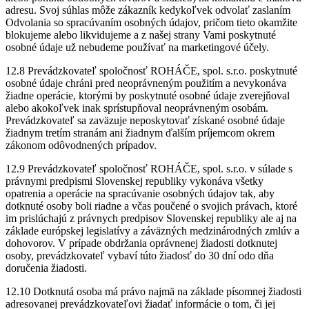
adresu. Svoj súhlas môže zákazník kedykoľvek odvolať zaslaním
Odvolania so spracúvaním osobných údajov, pričom tieto okamžite
blokujeme alebo likvidujeme a z našej strany Vami poskytnuté
osobné údaje už nebudeme používať na marketingové účely.
12.8 Prevádzkovateľ spoločnosť ROHÁČE, spol. s.r.o. poskytnuté
osobné údaje chráni pred neoprávneným použitím a nevykonáva
žiadne operácie, ktorými by poskytnuté osobné údaje zverejňoval
alebo akokoľvek inak sprístupňoval neoprávneným osobám.
Prevádzkovateľ sa zaväzuje neposkytovať získané osobné údaje
žiadnym tretím stranám ani žiadnym ďalším príjemcom okrem
zákonom odôvodnených prípadov.
12.9 Prevádzkovateľ spoločnosť ROHÁČE, spol. s.r.o. v súlade s
právnymi predpismi Slovenskej republiky vykonáva všetky
opatrenia a operácie na spracúvanie osobných údajov tak, aby
dotknuté osoby boli riadne a včas poučené o svojich právach, ktoré
im prislúchajú z právnych predpisov Slovenskej republiky ale aj na
základe európskej legislatívy a záväzných medzinárodných zmlúv a
dohovorov. V prípade obdržania oprávnenej žiadosti dotknutej
osoby, prevádzkovateľ vybaví túto žiadosť do 30 dní odo dňa
doručenia žiadosti.
12.10 Dotknutá osoba má právo najmä na základe písomnej žiadosti
adresovanej prevádzkovateľovi žiadať informácie o tom, či jej