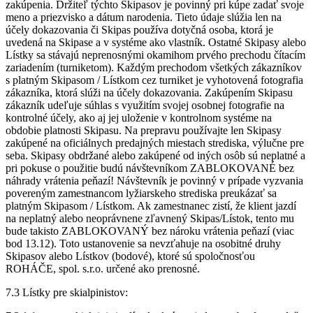
zakúpenia. Držiteľ týchto Skipasov je povinný pri kúpe zadať svoje
meno a priezvisko a dátum narodenia. Tieto údaje slúžia len na
účely dokazovania či Skipas používa dotyčná osoba, ktorá je
uvedená na Skipase a v systéme ako vlastník. Ostatné Skipasy alebo
Lístky sa stávajú neprenosnými okamihom prvého prechodu čítacím
zariadením (turniketom). Každým prechodom všetkých zákazníkov
s platným Skipasom / Lístkom cez turniket je vyhotovená fotografia
zákazníka, ktorá slúži na účely dokazovania. Zakúpením Skipasu
zákazník udeľuje súhlas s využitím svojej osobnej fotografie na
kontrolné účely, ako aj jej uloženie v kontrolnom systéme na
obdobie platnosti Skipasu. Na prepravu používajte len Skipasy
zakúpené na oficiálnych predajných miestach strediska, výlučne pre
seba. Skipasy obdržané alebo zakúpené od iných osôb sú neplatné a
pri pokuse o použitie budú návštevníkom ZABLOKOVANÉ bez
náhrady vrátenia peňazí! Návštevník je povinný v prípade vyzvania
povereným zamestnancom lyžiarskeho strediska preukázať sa
platným Skipasom / Lístkom. Ak zamestnanec zistí, že klient jazdí
na neplatný alebo neoprávnene zľavnený Skipas/Lístok, tento mu
bude takisto ZABLOKOVANÝ bez nároku vrátenia peňazí (viac
bod 13.12). Toto ustanovenie sa nevzťahuje na osobitné druhy
Skipasov alebo Lístkov (bodové), ktoré sú spoločnosťou
ROHÁČE, spol. s.r.o. určené ako prenosné.
7.3 Lístky pre skialpinistov: