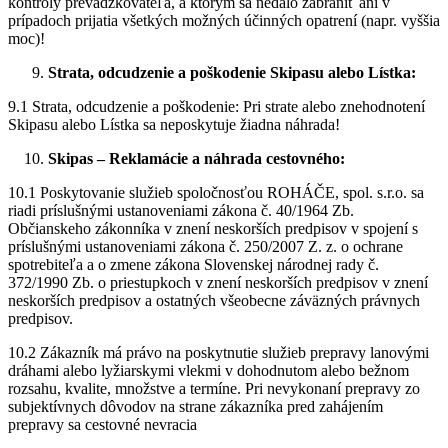
kontroly prevádzkovateľa, a ktorým sa nedalo zabrániť ani v
prípadoch prijatia všetkých možných účinných opatrení (napr. vyššia
moc)!
Strata, odcudzenie a poškodenie Skipasu alebo Lístka:
9.1 Strata, odcudzenie a poškodenie: Pri strate alebo znehodnotení
Skipasu alebo Lístka sa neposkytuje žiadna náhrada!
Skipas – Reklamácie a náhrada cestovného:
10.1 Poskytovanie služieb spoločnosťou ROHÁČE, spol. s.r.o. sa
riadi príslušnými ustanoveniami zákona č. 40/1964 Zb.
Občianskeho zákonníka v znení neskorších predpisov v spojení s
príslušnými ustanoveniami zákona č. 250/2007 Z. z. o ochrane
spotrebiteľa a o zmene zákona Slovenskej národnej rady č.
372/1990 Zb. o priestupkoch v znení neskorších predpisov v znení
neskorších predpisov a ostatných všeobecne záväzných právnych
predpisov.
10.2 Zákazník má právo na poskytnutie služieb prepravy lanovými
dráhami alebo lyžiarskymi vlekmi v dohodnutom alebo bežnom
rozsahu, kvalite, množstve a termíne. Pri nevykonaní prepravy zo
subjektívnych dôvodov na strane zákazníka pred zahájením
prepravy sa cestovné nevracia