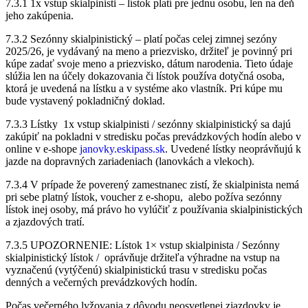
7.3.1 1x vstup skialpinisti – lístok platí pre jednu osobu, len na deň
jeho zakúpenia.
7.3.2 Sezónny skialpinistický – platí počas celej zimnej sezóny
2025/26, je vydávaný na meno a priezvisko, držiteľ je povinný pri
kúpe zadať svoje meno a priezvisko, dátum narodenia. Tieto údaje
slúžia len na účely dokazovania či lístok používa dotyčná osoba,
ktorá je uvedená na lístku a v systéme ako vlastník. Pri kúpe mu
bude vystavený pokladničný doklad.
7.3.3 Lístky 1x vstup skialpinisti / sezónny skialpinistický sa dajú
zakúpiť na pokladni v stredisku počas prevádzkových hodín alebo v
online v e-shope
janovky.eskipass.sk
. Uvedené lístky neoprávňujú k
jazde na dopravných zariadeniach (lanovkách a vlekoch).
7.3.4 V prípade že poverený zamestnanec zistí, že skialpinista nemá
pri sebe platný lístok, voucher z e-shopu, alebo požíva sezónny
lístok inej osoby, má právo ho vylúčiť z používania skialpinistických
a zjazdových tratí.
7.3.5 UPOZORNENIE: Lístok 1× vstup skialpinista / Sezónny
skialpinistický lístok / oprávňuje držiteľa výhradne na vstup na
vyznačenú (vytýčenú) skialpinistickú trasu v stredisku počas
denných a večerných prevádzkových hodín.
Počas večerného lyžovania z dôvodu neosvetlenej zjazdovky je