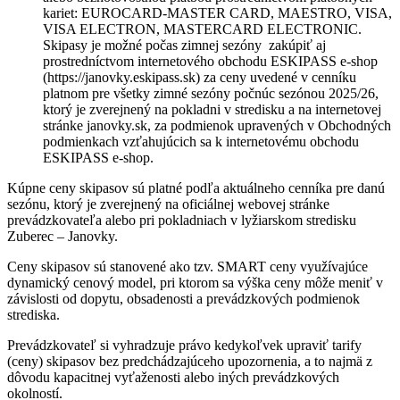
kariet: EUROCARD-MASTER CARD, MAESTRO, VISA,
VISA ELECTRON, MASTERCARD ELECTRONIC.
Skipasy je možné počas zimnej sezóny zakúpiť aj
prostredníctvom internetového obchodu ESKIPASS e-shop
(https://janovky.eskipass.sk) za ceny uvedené v cenníku
platnom pre všetky zimné sezóny počnúc sezónou 2025/26,
ktorý je zverejnený na pokladni v stredisku a na internetovej
stránke janovky.sk, za podmienok upravených v Obchodných
podmienkach vzťahujúcich sa k internetovému obchodu
ESKIPASS e-shop.
Kúpne ceny skipasov sú platné podľa aktuálneho cenníka pre danú
sezónu, ktorý je zverejnený na oficiálnej webovej stránke
prevádzkovateľa alebo pri pokladniach v lyžiarskom stredisku
Zuberec – Janovky.
Ceny skipasov sú stanovené ako tzv. SMART ceny využívajúce
dynamický cenový model, pri ktorom sa výška ceny môže meniť v
závislosti od dopytu, obsadenosti a prevádzkových podmienok
strediska.
Prevádzkovateľ si vyhradzuje právo kedykoľvek upraviť tarify
(ceny) skipasov bez predchádzajúceho upozornenia, a to najmä z
dôvodu kapacitnej vyťaženosti alebo iných prevádzkových
okolností.