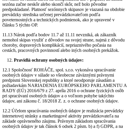
sezóna začne neskôr alebo skončí skôr, než bolo pôvodne
predpokladané. Platnosť sezónnych skipasov je viazaná na obdobie
prevádzky strediska určenej prevádzkovateľom podľa
poveternostných a technických podmienok, ako je upravené v
článku 5 týchto OP.
11.13 Nárok podľa bodov 11.7 až 11.11 nevzniká, ak zákazník
nemohol skipas využiť z dôvodov na svojej strane, najmä z dôvodu
choroby, dopravných komplikácií, nepriaznivého počasia na
cestách, pracovných povinností alebo iných osobných prekážok.
Pravidlá ochrany osobných údajov:
12.1 Spoločnosť ROHÁČE, spol. s.r.o. vykonáva spracúvanie
osobných údajov v súlade so všeobecne záväznými právnymi
predpismi Slovenskej republiky a ktoré neodporuje zásadám a
požiadavkám NARIADENIA EURÓPSKEHO PARLAMENTU A
RADY (EÚ) 2016/679 z 27. apríla 2016 o ochrane fyzických osôb
pri spracúvaní osobných údajov a o voľnom pohybe takýchto
údajov, ani zákonu č. 18/2018 Z. z. o ochrane osobných údajov.
12.2 Účelom spracúvania osobných údajov je realizácia prevádzky
internetovej stránky a marketingové aktivity prevádzkovateľa na
základe oprávneného záujmu. Právnym základom spracúvania
osobných údajov je tak článok 6 odsek 2 písm. b) a f) GDPR, a na