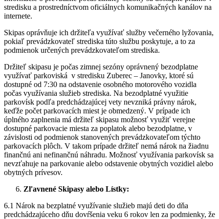
stredisku a prostredníctvom oficiálnych komunikačných kanálov na
internete.
Skipas oprávňuje ich držiteľa využívať služby večerného lyžovania,
pokiaľ prevádzkovateľ strediska túto službu poskytuje, a to za
podmienok určených prevádzkovateľom strediska.
Držiteľ skipasu je počas zimnej sezóny oprávnený bezodplatne
využívať parkoviská v stredisku Zuberec – Janovky, ktoré sú
dostupné od 7:30 na odstavenie osobného motorového vozidla
počas využívania služieb strediska. Na bezodplatné využitie
parkovísk podľa predchádzajúcej vety nevzniká právny nárok,
keďže počet parkovacích miest je obmedzený. V prípade ich
úplného zaplnenia má držiteľ skipasu možnosť využiť verejne
dostupné parkovacie miesta za poplatok alebo bezodplatne, v
závislosti od podmienok stanovených prevádzkovateľom týchto
parkovacích plôch. V takom prípade držiteľ nemá nárok na žiadnu
finančnú ani nefinančnú náhradu. Možnosť využívania parkovísk sa
nevzťahuje na parkovanie alebo odstavenie obytných vozidiel alebo
obytných prívesov.
Zľavnené Skipasy alebo Lístky:
6.1 Nárok na bezplatné využívanie služieb majú deti do dňa
predchádzajúceho dňu dovŕšenia veku 6 rokov len za podmienky, že