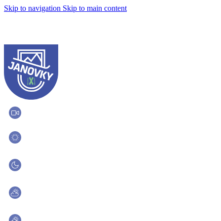
Skip to navigation
Skip to main content
Live kamery
Denné lyžovanie
Zatvorené
Večerné lyžovanie
Zatvorené
Počasie dolná stanica
29.8 °C
Počasie stred