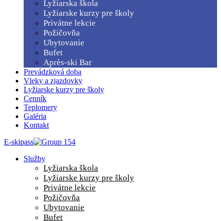
Lyžiarska škola
Lyžiarske kurzy pre školy
Privátne lekcie
Požičovňa
Ubytovanie
Bufet
Après-ski Bar
Prevádzková doba
Vleky a zjazdovky
Lyžiarske kurzy pre školy
Cenník
Teplomery
Galéria
Kontakt
E-skipass
Služby
Lyžiarska škola
Lyžiarske kurzy pre školy
Privátne lekcie
Požičovňa
Ubytovanie
Bufet