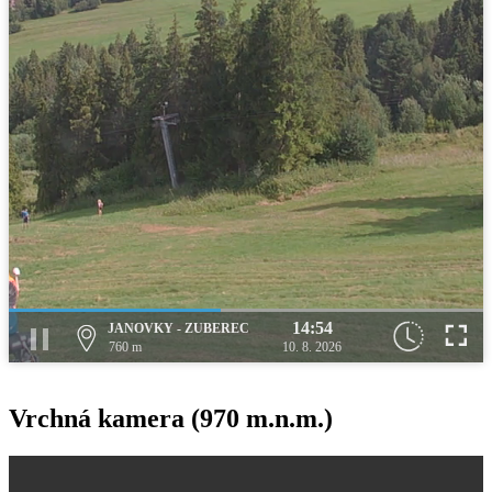
14:54
JANOVKY - ZUBEREC
760 m
10. 8. 2026
Vrchná kamera (970 m.n.m.)