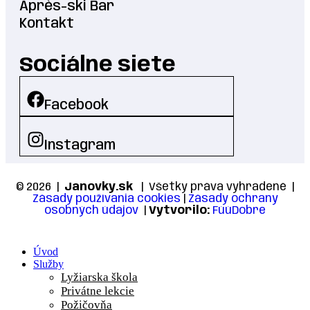
Après-ski Bar
Kontakt
Sociálne siete
Facebook
Instagram
© 2026 |
Janovky.sk
| Všetky práva vyhradené |
Zásady používania cookies
|
Zásady ochrany
osobných údajov
|
Vytvorilo:
FúúDobre
Úvod
Služby
Lyžiarska škola
Privátne lekcie
Požičovňa