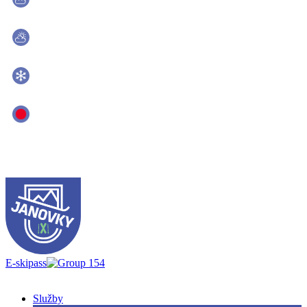
30.8 °C
Počasie. konečná stanica
26.3 °C
Výśka snehu
40 cm
Vleky
0/0 v prevádzke
E-skipass
Menu
Služby