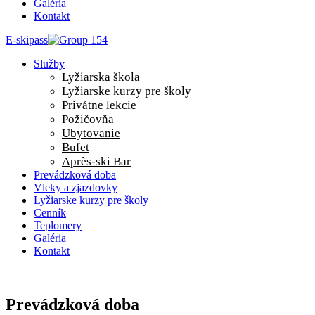
Galéria
Kontakt
E-skipass
Služby
Lyžiarska škola
Lyžiarske kurzy pre školy
Privátne lekcie
Požičovňa
Ubytovanie
Bufet
Après-ski Bar
Prevádzková doba
Vleky a zjazdovky
Lyžiarske kurzy pre školy
Cenník
Teplomery
Galéria
Kontakt
Prevádzková doba