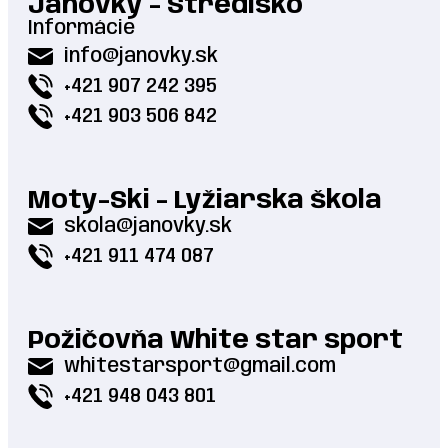
Janovky - Stredisko
Informácie
info@janovky.sk
+421 907 242 395
+421 903 506 842
Moty-Ski - Lyžiarska škola
skola@janovky.sk
+421 911 474 087
Požičovňa White star sport
whitestarsport@gmail.com
+421 948 043 801