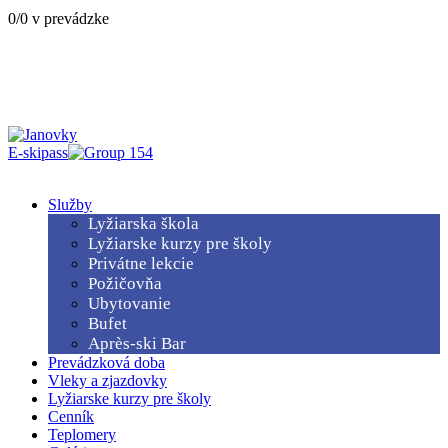
0/0 v prevádzke
E-skipass
Menu
Služby
Lyžiarska škola
Lyžiarske kurzy pre školy
Privátne lekcie
Požičovňa
Ubytovanie
Bufet
Après-ski Bar
Prevádzková doba
Vleky a zjazdovky
Lyžiarske kurzy pre školy
Cenník
Teplomery