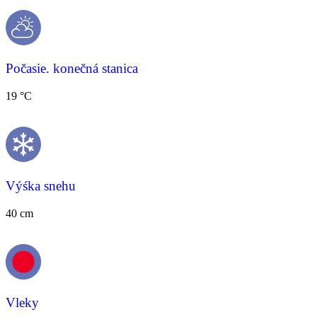
Počasie. konečná stanica
19 °C
Výśka snehu
40 cm
Vleky