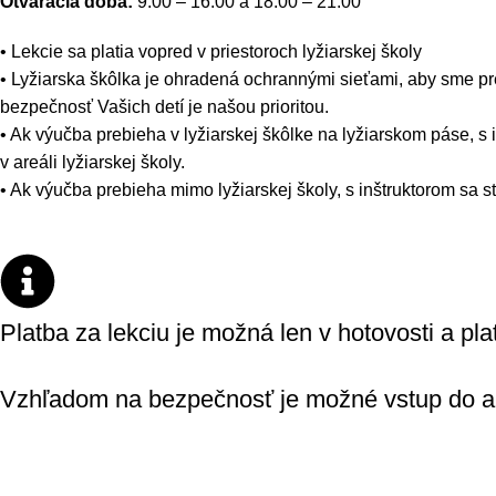
Otváracia doba:
9:00 – 16:00 a 18:00 – 21:00
• Lekcie sa platia vopred v priestoroch lyžiarskej školy
• Lyžiarska škôlka je ohradená ochrannými sieťami, aby sme predi
bezpečnosť Vašich detí je našou prioritou.
• Ak výučba prebieha v lyžiarskej škôlke na lyžiarskom páse, s 
v areáli lyžiarskej školy.
• Ak výučba prebieha mimo lyžiarskej školy, s inštruktorom sa st
Platba za lekciu je možná len v hotovosti a pla
Vzhľadom na bezpečnosť je možné vstup do are