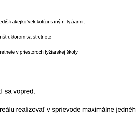
šli akejkoľvek kolízii s inými lyžiarmi,
inštruktorom sa stretnete
retnete v priestoroch lyžiarskej školy.
tí sa vopred.
álu realizovať v sprievode maximálne jedného