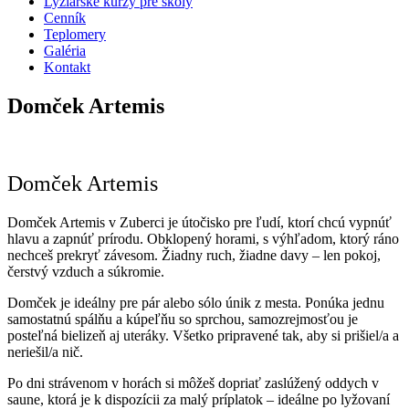
Lyžiarske kurzy pre školy
Cenník
Teplomery
Galéria
Kontakt
Domček Artemis
Domček Artemis
Domček Artemis v Zuberci je útočisko pre ľudí, ktorí chcú vypnúť
hlavu a zapnúť prírodu. Obklopený horami, s výhľadom, ktorý ráno
nechceš prekryť závesom. Žiadny ruch, žiadne davy – len pokoj,
čerstvý vzduch a súkromie.
Domček je ideálny pre pár alebo sólo únik z mesta. Ponúka jednu
samostatnú spálňu a kúpeľňu so sprchou, samozrejmosťou je
posteľná bielizeň aj uteráky. Všetko pripravené tak, aby si prišiel/a a
neriešil/a nič.
Po dni strávenom v horách si môžeš dopriať zaslúžený oddych v
saune, ktorá je k dispozícii za malý príplatok – ideálne po lyžovaní