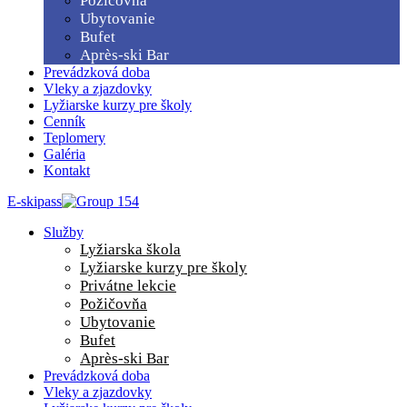
Požičovňa
Ubytovanie
Bufet
Après-ski Bar
Prevádzková doba
Vleky a zjazdovky
Lyžiarske kurzy pre školy
Cenník
Teplomery
Galéria
Kontakt
E-skipass
Služby
Lyžiarska škola
Lyžiarske kurzy pre školy
Privátne lekcie
Požičovňa
Ubytovanie
Bufet
Après-ski Bar
Prevádzková doba
Vleky a zjazdovky