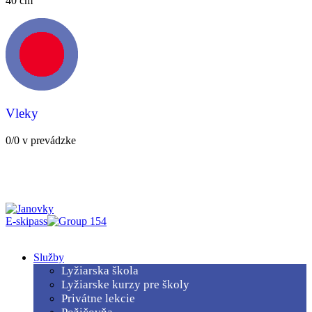
40 cm
Vleky
0/0 v prevádzke
E-skipass
Menu
Služby
Lyžiarska škola
Lyžiarske kurzy pre školy
Privátne lekcie