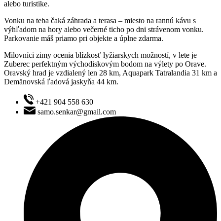
alebo turistike.
Vonku na teba čaká záhrada a terasa – miesto na rannú kávu s
výhľadom na hory alebo večerné ticho po dni strávenom vonku.
Parkovanie máš priamo pri objekte a úplne zdarma.
Milovníci zimy ocenia blízkosť lyžiarskych možností, v lete je
Zuberec perfektným východiskovým bodom na výlety po Orave.
Oravský hrad je vzdialený len 28 km, Aquapark Tatralandia 31 km a
Demänovská ľadová jaskyňa 44 km.
+421 904 558 630
samo.senkar@gmail.com