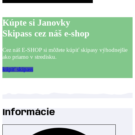
Kúpte si Janovky
Skipass cez náš e-shop
Cez náš E-SHOP si môžete kúpiť skipasy výhodnejšie
ako priamo v stredisku.
kúpiť skipass
Informácie