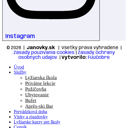
Instagram
© 2026 |
Janovky.sk
| Všetky práva vyhradené |
Zásady používania cookies
|
Zásady ochrany
osobných údajov
|
Vytvorilo:
FúúDobre
Úvod
Služby
Lyžiarska škola
Privátne lekcie
Požičovňa
Ubytovanie
Bufet
Après-ski Bar
Prevádzková doba
Vleky a zjazdovky
Lyžiarske kurzy pre školy
Cenník